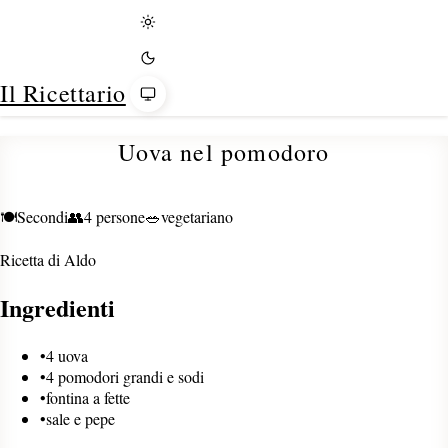
Tema
Il Ricettario
Uova nel pomodoro
🍽️
Secondi
👥
4 persone
🥗
vegetariano
Ricetta di
Aldo
Ingredienti
•
4 uova
•
4 pomodori grandi e sodi
•
fontina a fette
•
sale e pepe