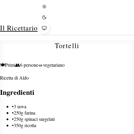
Tema
Il Ricettario
Tortelli
🍽️
Primi
👥
6 persone
🥗
vegetariano
Ricetta di
Aldo
Ingredienti
•
3 uova
•
250g farina
•
250g spinaci surgelati
•
350g ricotta