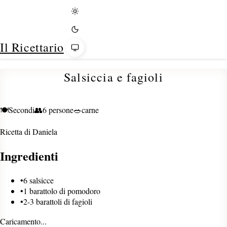
Tema
Il Ricettario
Salsiccia e fagioli
🍽️
Secondi
👥
6 persone
🥗
carne
Ricetta di
Daniela
Ingredienti
•
6 salsicce
•
1 barattolo di pomodoro
•
2-3 barattoli di fagioli
Caricamento...