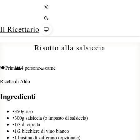
Tema
Il Ricettario
Risotto alla salsiccia
🍽️
Primi
👥
4 persone
🥗
carne
Ricetta di
Aldo
Ingredienti
•
350g riso
•
300g salsiccia (o impasto di salsiccia)
•
1/3 di cipolla
•
1/2 bicchiere di vino bianco
•
1 bustina di zafferano (opzionale)