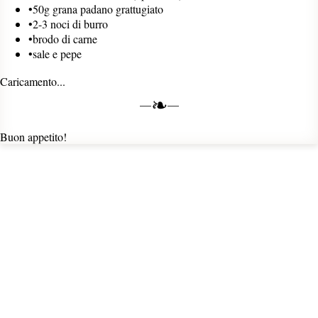
•
50g grana padano grattugiato
•
2-3 noci di burro
•
brodo di carne
•
sale e pepe
Caricamento...
❧
Buon appetito!