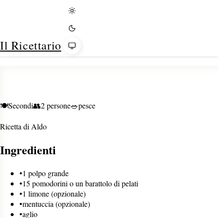
Tema
Il Ricettario
🍽️
Secondi
👥
2 persone
🥗
pesce
Ricetta di
Aldo
Ingredienti
•
1 polpo grande
•
15 pomodorini o un barattolo di pelati
•
1 limone (opzionale)
•
mentuccia (opzionale)
•
aglio