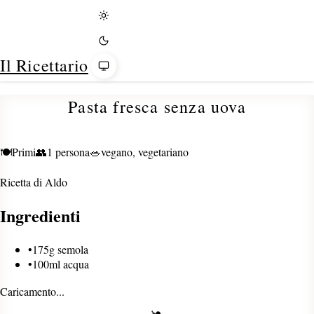
Tema
Il Ricettario
Pasta fresca senza uova
🍽️
Primi
👥
1 persona
🥗
vegano, vegetariano
Ricetta di
Aldo
Ingredienti
•
175g semola
•
100ml acqua
Caricamento...
❧