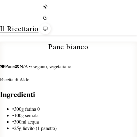
Tema
Il Ricettario
Pane bianco
🍽️
Pane
👥
N/A
🥗
vegano, vegetariano
Ricetta di
Aldo
Ingredienti
•
300g farina 0
•
100g semola
•
300ml acqua
•
25g lievito (1 panetto)