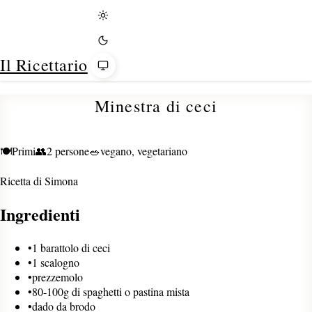
Tema
Il Ricettario
Minestra di ceci
🍽️
Primi
👥
2 persone
🥗
vegano, vegetariano
Ricetta di
Simona
Ingredienti
•
1 barattolo di ceci
•
1 scalogno
•
prezzemolo
•
80-100g di spaghetti o pastina mista
•
dado da brodo