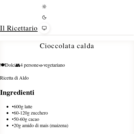
Tema
Il Ricettario
Cioccolata calda
🍽️
Dolci
👥
4 persone
🥗
vegetariano
Ricetta di
Aldo
Ingredienti
•
600g latte
•
60-120g zucchero
•
50-60g cacao
•
20g amido di mais (maizena)